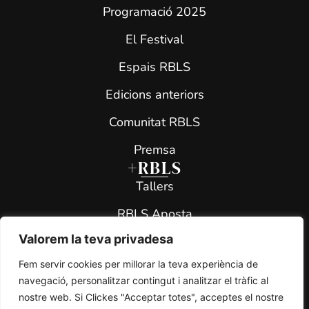
Programació 2025
El Festival
Espais RBLS
Edicions anteriors
Comunitat RBLS
Premsa
+RBLS
Tallers
RBLS Aposta
Valorem la teva privadesa
RBLS All Star
Fem servir cookies per millorar la teva experiència de
RBLS Teen Project
navegació, personalitzar contingut i analitzar el tràfic al
Contacte
nostre web. Si Clickes "Acceptar totes", acceptes el nostre
info@rbls.cat