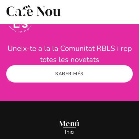
Cafè Nou
Uneix-te a la la Comunitat RBLS i rep
totes les novetats
SABER MÉS
Menú
Inici