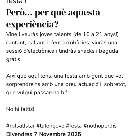
festa !
Però… per què aquesta
experiència?
Vine i veuràs joves talents (de 16 a 21 anys!)
cantant, ballant o fent acrobàcies, viuràs una
sessió d’electrònica i tindràs snacks i beguda
gratis!
Així que aquí tens, una festa amb gent que vol
sorprendre’ns amb una breu actuació i, sobretot,
que vulgui passar-ho bé!
No hi faltis!
#rblsallstar #talentjove #festa #nothoperdis
Divendres 7 Novembre 2025