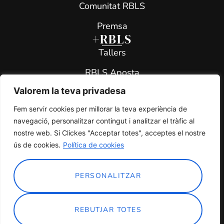
Comunitat RBLS
Premsa
+RBLS
Tallers
RBLS Aposta
Valorem la teva privadesa
RBLS All Star
Fem servir cookies per millorar la teva experiència de
RBLS Teen Project
navegació, personalitzar contingut i analitzar el tràfic al
Contacte
nostre web. Si Clickes "Acceptar totes", acceptes el nostre
info@rbls.cat
ús de cookies.
Política de cookies
premsa: ruben@barc.coop
PERSONALITZAR
© RBLS 2026
Avís legal
ORGANITZA
Política de privacitat
REBUTJAR TOTES
Política de cookies