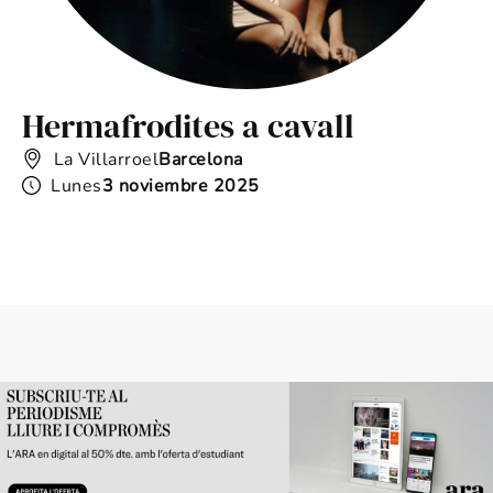
Hermafrodites a cavall
D
La Villarroel
Barcelona
Lunes
3 noviembre 2025