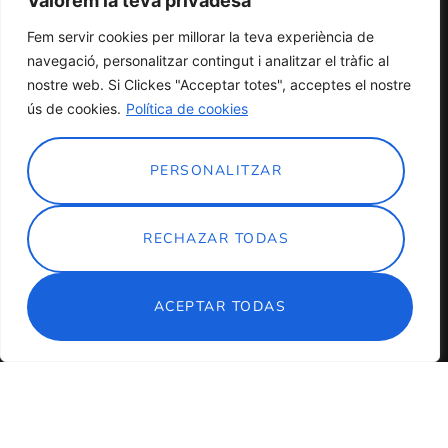
Valorem la teva privadesa
Nuestro manifesto
Fem servir cookies per millorar la teva experiència de
NO queremos imaginar un futuro sin teatro, sin
navegació, personalitzar contingut i analitzar el tràfic al
danza, circo o sin música. Estas disciplinas nos
nostre web. Si Clickes "Acceptar totes", acceptes el nostre
permiten poner sobre la mesa los temas que nos
ús de cookies.
Política de cookies
preocupan y denunciar la precariedad laboral y
los abusos que sufrimos. Tampoco queremos que
PERSONALITZAR
nos digan qué debemos consumir. Queremos
convertirnos en autoras de nuestras propias
obras.
RECHAZAR TODAS
VER MÁS
ACEPTAR TODAS
Talleres