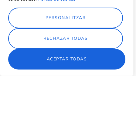
PERSONALITZAR
RECHAZAR TODAS
ACEPTAR TODAS
El cuerpo como campo de
batalla
Taller con Sol Picó
La Piconera,
Barcelona
9 de noviembre
d' 11 a 13 h