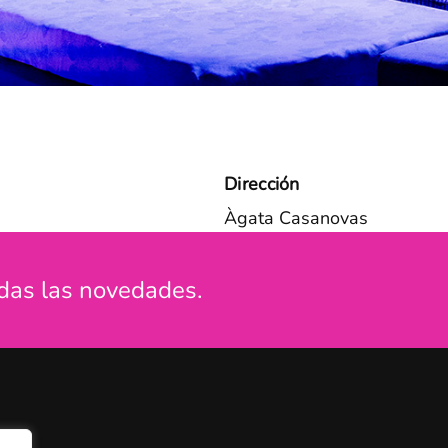
Dirección
Àgata Casanovas
das las novedades.