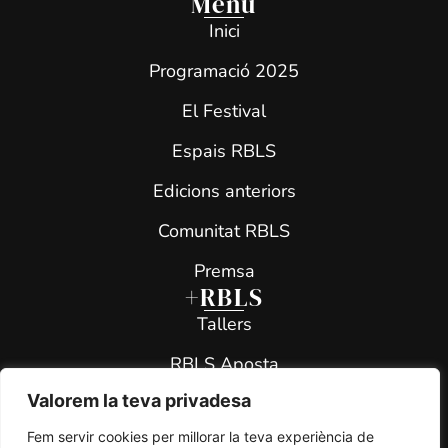
Menú
Inici
Programació 2025
El Festival
Espais RBLS
Edicions anteriors
Comunitat RBLS
Premsa
+RBLS
Tallers
RBLS Aposta
Valorem la teva privadesa
RBLS All Star
Fem servir cookies per millorar la teva experiència de
RBLS Teen Project