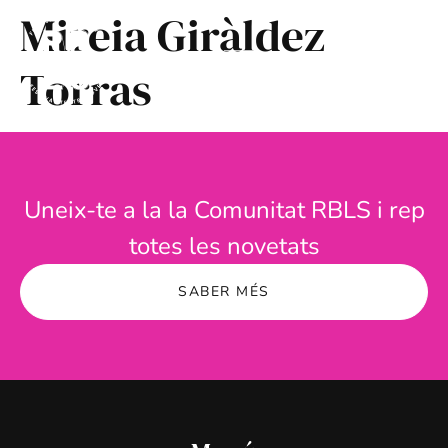
Mireia Giràldez
Torras
Uneix-te a la la Comunitat RBLS i rep
totes les novetats
SABER MÉS